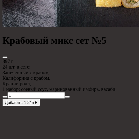
Крабовый микс сет №5
897 г
24 шт. в сете:
Запеченный с крабом,
Калифорния с крабом,
Кранчи ролл,
1 набор: соевый соус, маринованный имбирь, васаби.
Добавить 1 345 ₽